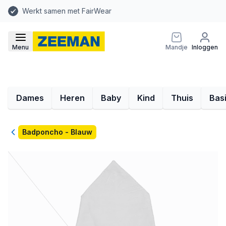
Werkt samen met FairWear
Menu
Mandje
Inloggen
Dames
Heren
Baby
Kind
Thuis
Bas
Terug
Badponcho - Blauw