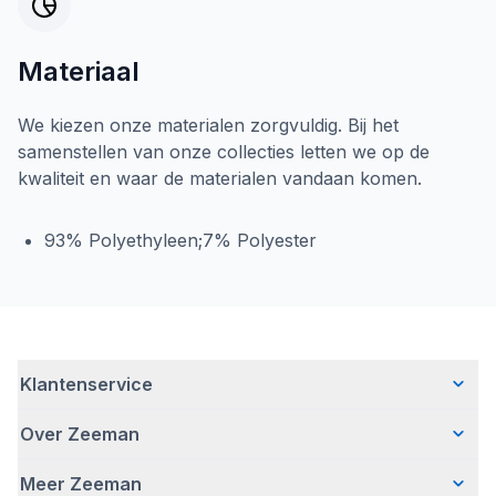
Materiaal
We kiezen onze materialen zorgvuldig. Bij het
samenstellen van onze collecties letten we op de
kwaliteit en waar de materialen vandaan komen.
93% Polyethyleen;7% Polyester
Klantenservice
Over Zeeman
Veelgestelde vragen
Contact
Meer Zeeman
Wie wij zijn
Bezorgen