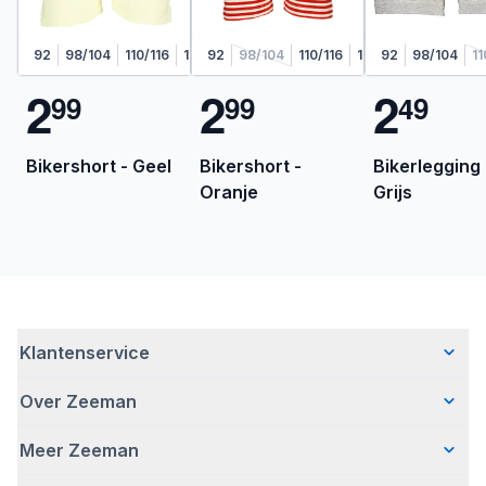
92
98/104
110/116
122/128
92
98/104
110/116
122/128
92
98/104
11
2
2
2
9
9
9
9
4
9
Bikershort - Geel
Bikershort -
Bikerlegging 
Oranje
Grijs
Klantenservice
Over Zeeman
Veelgestelde vragen
Contact
Meer Zeeman
Wie wij zijn
Bezorgen
Ons verhaal
Betalen