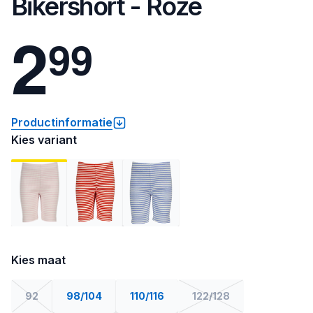
Bikershort - Roze
2
9
9
Productinformatie
Kies variant
Kies maat
92
98/104
110/116
122/128