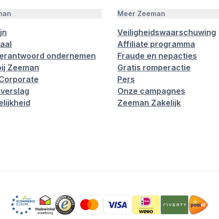
man
Meer Zeeman
jn
Veiligheidswaarschuwing
aal
Affiliate programma
verantwoord ondernemen
Fraude en nepacties
ij Zeeman
Gratis romperactie
Corporate
Pers
verslag
Onze campagnes
lijkheid
Zeeman Zakelijk