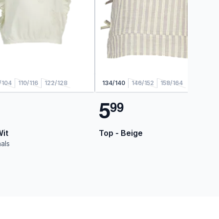
/104
110/116
122/128
134/140
146/152
158/164
5
9
9
Wit
Top - Beige
als