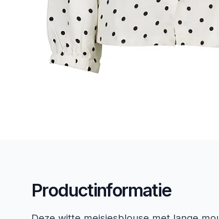
Productinformatie
Deze witte meisjesblouse met lange mo