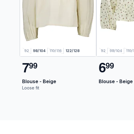
92
98/104
110/116
122/128
92
98/104
110/
7
6
9
9
9
9
Blouse - Beige
Blouse - Beige
Loose fit