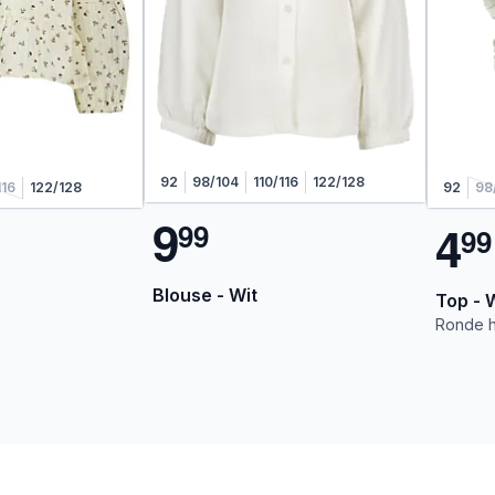
92
98/104
110/116
122/128
116
122/128
92
98
9
4
9
9
9
9
Blouse - Wit
Top - 
Ronde h