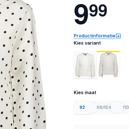
9
9
9
Productinformatie
Kies variant
Kies maat
92
98/104
110