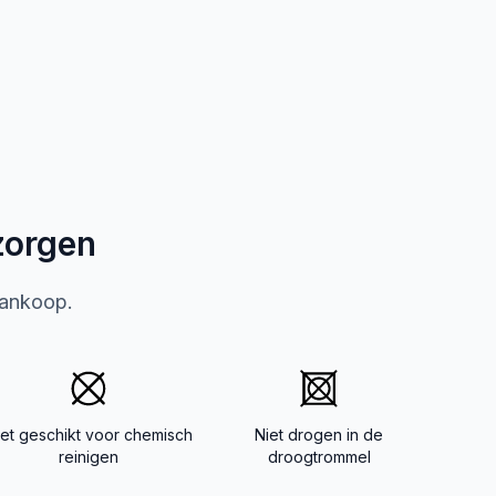
zorgen
aankoop.
iet geschikt voor chemisch
Niet drogen in de
reinigen
droogtrommel