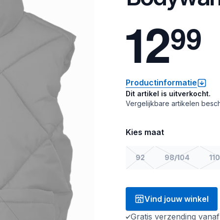
1
2
9
9
Productinformatie
Dit artikel is uitverkocht.
Vergelijkbare artikelen besch
Kies maat
92
98/104
110
Vind jouw winkel
Gratis verzending vana