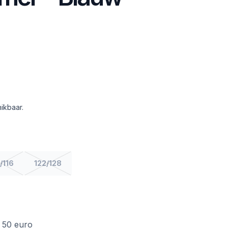
ikbaar.
/116
122/128
f 50 euro