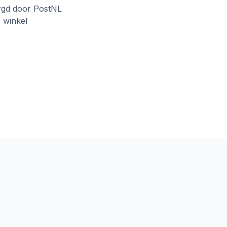
rgd door PostNL
e winkel