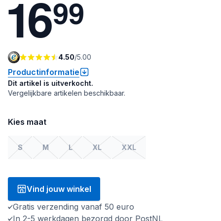
1
6
9
9
4.50
/
5.00
Productinformatie
Dit artikel is uitverkocht.
Vergelijkbare artikelen beschikbaar.
Kies maat
S
M
L
XL
XXL
Vind jouw winkel
Gratis verzending vanaf 50 euro
In 2-5 werkdagen bezorgd door PostNL