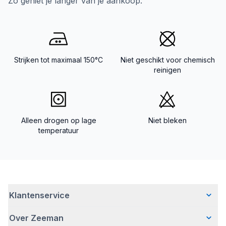
Zo geniet je langer van je aankoop.
Strijken tot maximaal 150°C
Niet geschikt voor chemisch
reinigen
Alleen drogen op lage
Niet bleken
temperatuur
Klantenservice
Over Zeeman
Veelgestelde vragen