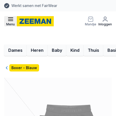
Werkt samen met FairWear
Menu
Mandje
Inloggen
Dames
Heren
Baby
Kind
Thuis
Bas
Terug
Boxer - Blauw