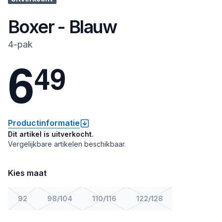
Boxer - Blauw
4-pak
6
4
9
Productinformatie
Dit artikel is uitverkocht.
Vergelijkbare artikelen beschikbaar.
Kies maat
92
98/104
110/116
122/128