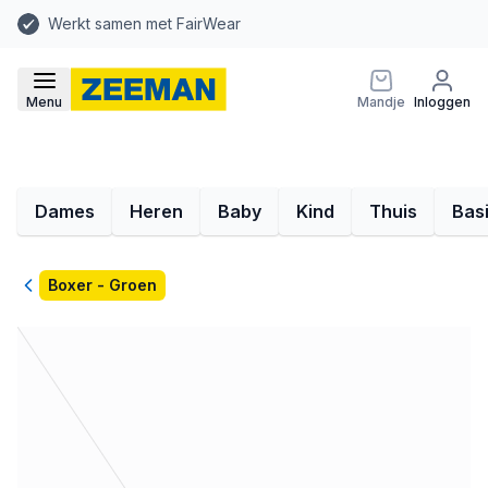
Werkt samen met FairWear
Menu
Mandje
Inloggen
Dames
Heren
Baby
Kind
Thuis
Bas
Terug
Boxer - Groen