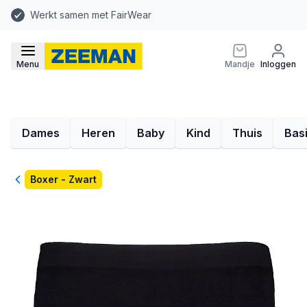
Werkt samen met FairWear
Menu
Mandje
Inloggen
Dames
Heren
Baby
Kind
Thuis
Bas
Terug
Boxer - Zwart