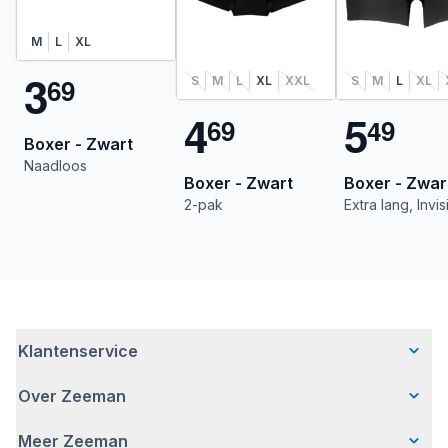
M
L
XL
3
6
9
S
M
L
XL
XXL
S
M
L
XL
4
5
6
9
4
9
Boxer - Zwart
Naadloos
Boxer - Zwart
Boxer - Zwar
2-pak
Extra lang, Invis
Klantenservice
Over Zeeman
Veelgestelde vragen
Contact
Meer Zeeman
Wie wij zijn