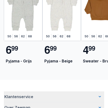
50
56
62
68
50
56
62
68
50
56
62
6
6
6
4
9
9
9
9
9
9
Pyjama - Grijs
Pyjama - Beige
Sweater - Br
Klantenservice
Over Zeeman