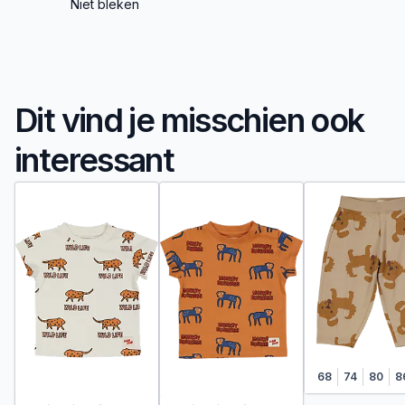
Niet bleken
Dit vind je misschien ook
interessant
68
74
80
8