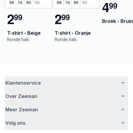
4
9
9
68
74
80
86
68
74
80
86
2
2
9
9
9
9
Broek - Bruin
T-shirt - Beige
T-shirt - Oranje
Ronde hals
Ronde hals
Klantenservice
Over Zeeman
Veelgestelde vragen
Contact
Meer Zeeman
Wie wij zijn
Bezorgen
Ons verhaal
Betalen
Volg ons
Veiligheidswaarschuwing
Hoe wij verantwoord ondernemen
Retourneren
Affiliate programma
Werken bij Zeeman