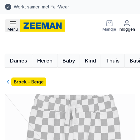
Werkt samen met FairWear
Menu
Mandje
Inloggen
Dames
Heren
Baby
Kind
Thuis
Bas
Terug
Broek - Beige