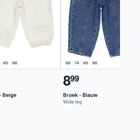
80
86
68
74
80
86
8
9
9
- Beige
Broek - Blauw
Wide leg