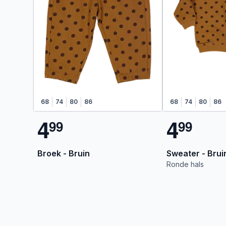
68
74
80
86
68
74
80
86
4
4
9
9
9
9
Broek - Bruin
Sweater - Brui
Ronde hals