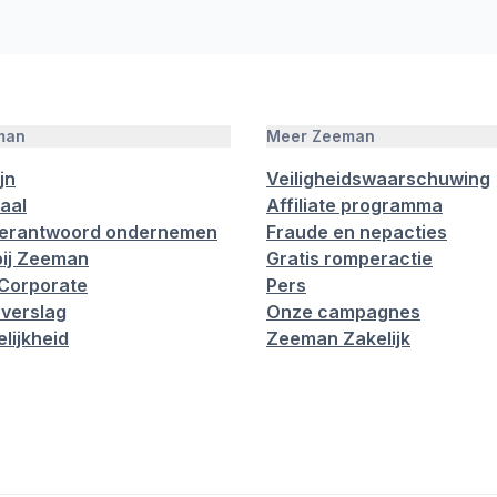
man
Meer Zeeman
jn
Veiligheidswaarschuwing
aal
Affiliate programma
verantwoord ondernemen
Fraude en nepacties
ij Zeeman
Gratis romperactie
Corporate
Pers
verslag
Onze campagnes
lijkheid
Zeeman Zakelijk