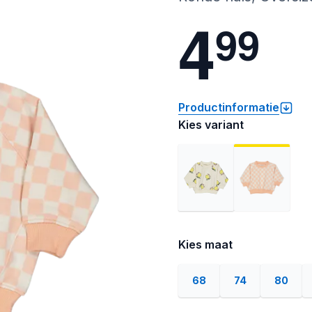
4
9
9
Productinformatie
Kies variant
Kies maat
68
74
80