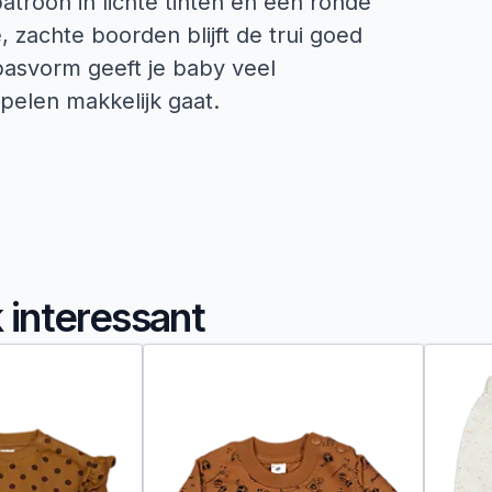
atroon in lichte tinten en een ronde
 zachte boorden blijft de trui goed
 pasvorm geeft je baby veel
pelen makkelijk gaat.
k interessant