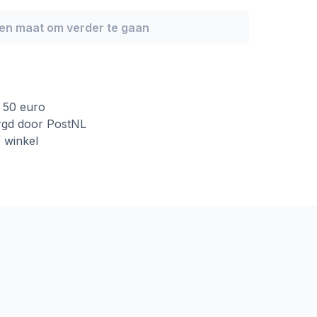
een maat om verder te gaan
f 50 euro
rgd door PostNL
e winkel