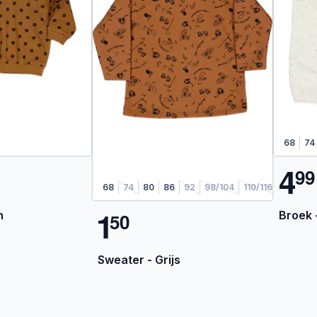
68
74
4
9
9
68
74
80
86
92
98/104
110/116
1
n
Broek 
5
0
Sweater - Grijs