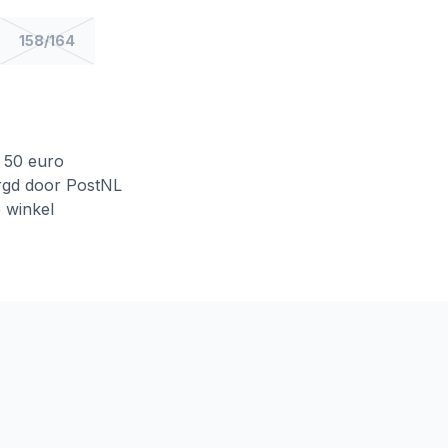
158/164
f 50 euro
rgd door PostNL
e winkel