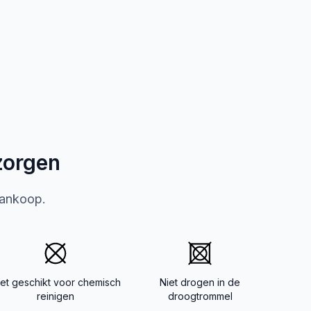
zorgen
aankoop.
iet geschikt voor chemisch
Niet drogen in de
reinigen
droogtrommel