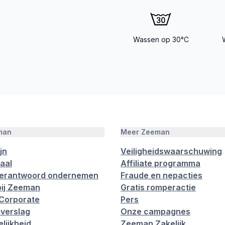
Wassen op 30°C
man
Meer Zeeman
jn
Veiligheidswaarschuwing
aal
Affiliate programma
verantwoord ondernemen
Fraude en nepacties
ij Zeeman
Gratis romperactie
Corporate
Pers
verslag
Onze campagnes
lijkheid
Zeeman Zakelijk