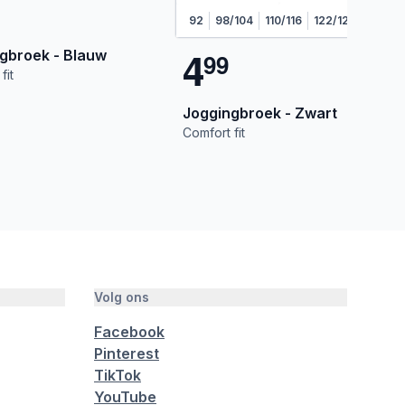
92
98/104
110/116
122/128
134/14
4
gbroek - Blauw
9
9
fit
Joggingbroek - Zwart
Comfort fit
Volg ons
Facebook
Pinterest
TikTok
YouTube