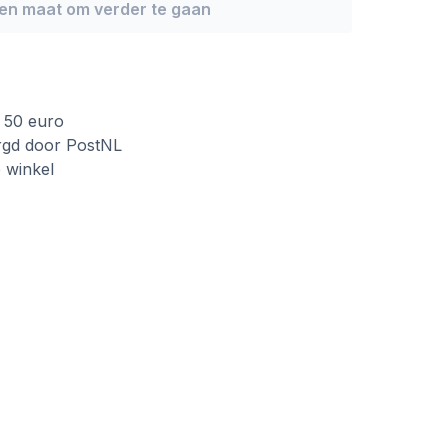
een maat om verder te gaan
f 50 euro
rgd door PostNL
e winkel