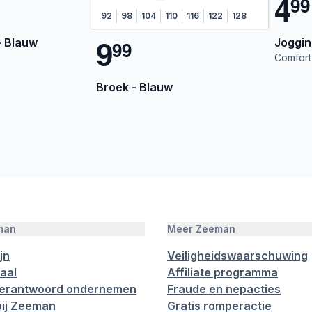
4
9
9
92
98
104
110
116
122
128
9
- Blauw
Joggin
9
9
Comfort 
Broek - Blauw
man
Meer Zeeman
jn
Veiligheidswaarschuwing
aal
Affiliate programma
verantwoord ondernemen
Fraude en nepacties
ij Zeeman
Gratis romperactie