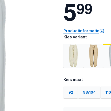
5
9
9
Productinformatie
Kies variant
Kies maat
92
98/104
110