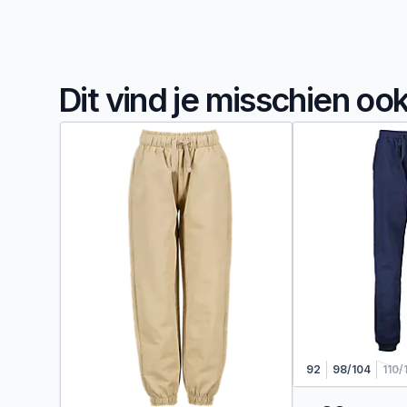
Dit vind je misschien oo
92
98/104
110/