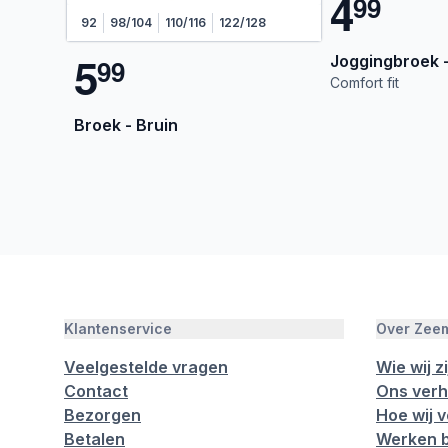
4
9
9
92
98/104
110/116
122/128
5
Joggingbroek 
9
9
Comfort fit
Broek - Bruin
Klantenservice
Over Zee
Veelgestelde vragen
Wie wij zi
Contact
Ons verh
Bezorgen
Hoe wij 
Betalen
Werken b