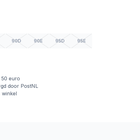
90D
90E
95D
95E
f 50 euro
rgd door PostNL
e winkel