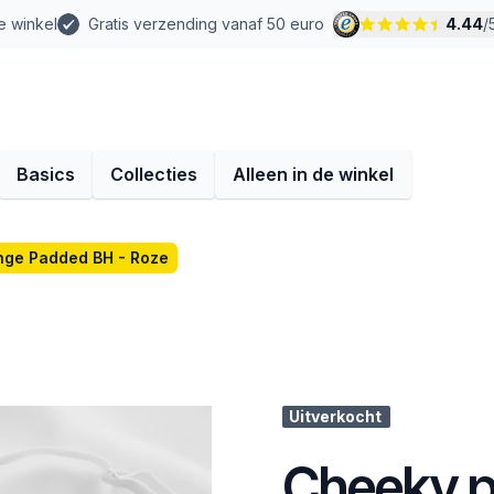
e winkel
Gratis verzending vanaf 50 euro
4.44
/
Basics
Collecties
Alleen in de winkel
nge Padded BH - Roze
Uitverkocht
Cheeky p