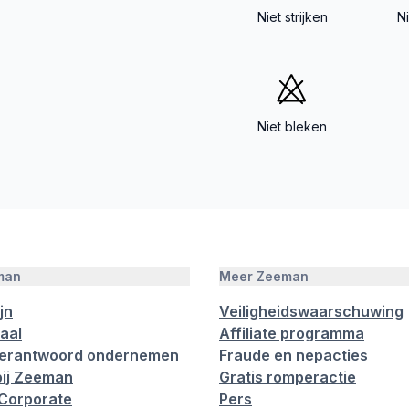
Niet strijken
N
Niet bleken
man
Meer Zeeman
jn
Veiligheidswaarschuwing
aal
Affiliate programma
verantwoord ondernemen
Fraude en nepacties
ij Zeeman
Gratis romperactie
Corporate
Pers