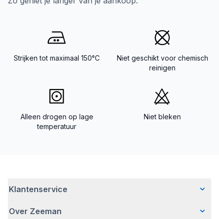
Zo geniet je langer van je aankoop.
Strijken tot maximaal 150°C
Niet geschikt voor chemisch
reinigen
Alleen drogen op lage
Niet bleken
temperatuur
Klantenservice
Over Zeeman
Veelgestelde vragen