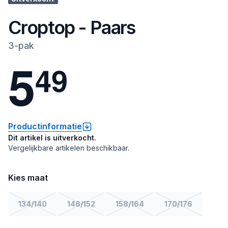
Croptop - Paars
3-pak
5
4
9
Productinformatie
Dit artikel is uitverkocht.
Vergelijkbare artikelen beschikbaar.
Kies maat
134/140
146/152
158/164
170/176