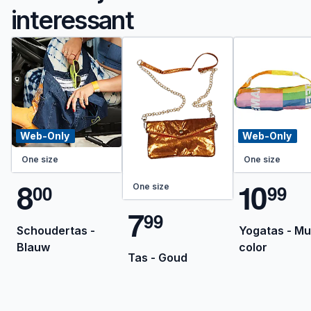
interessant
Web-Only
Web-Only
One size
One size
8
1
0
0
0
9
9
One size
7
9
9
Schoudertas -
Yogatas - Mul
Blauw
color
Tas - Goud