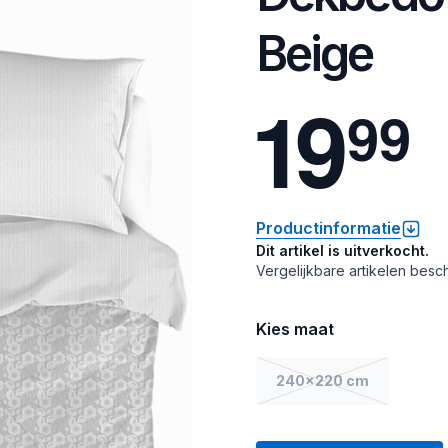
Beige
1
9
9
9
Productinformatie
Dit artikel is uitverkocht.
Vergelijkbare artikelen besch
Kies maat
240x220 cm