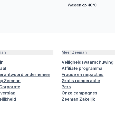
Wassen op 40°C
man
Meer Zeeman
jn
Veiligheidswaarschuwing
aal
Affiliate programma
verantwoord ondernemen
Fraude en nepacties
ij Zeeman
Gratis romperactie
Corporate
Pers
verslag
Onze campagnes
lijkheid
Zeeman Zakelijk