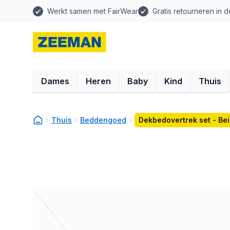
Werkt samen met FairWear
Gratis retourneren in d
Dames
Heren
Baby
Kind
Thuis
Thuis
Beddengoed
Dekbedovertrek set - Be