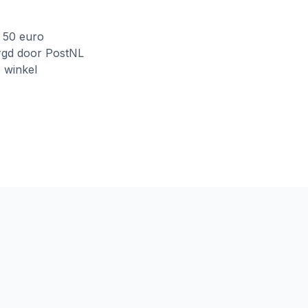
f 50 euro
rgd door PostNL
e winkel