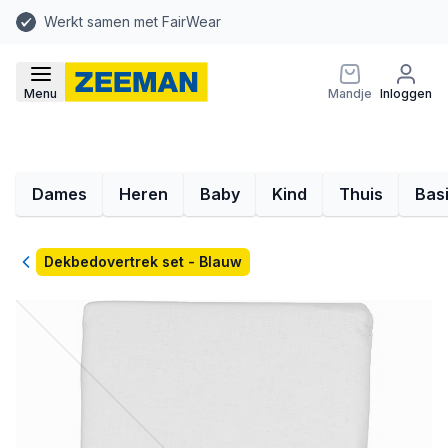
Werkt samen met FairWear
Menu
Mandje
Inloggen
Dames
Heren
Baby
Kind
Thuis
Bas
Terug
Dekbedovertrek set - Blauw