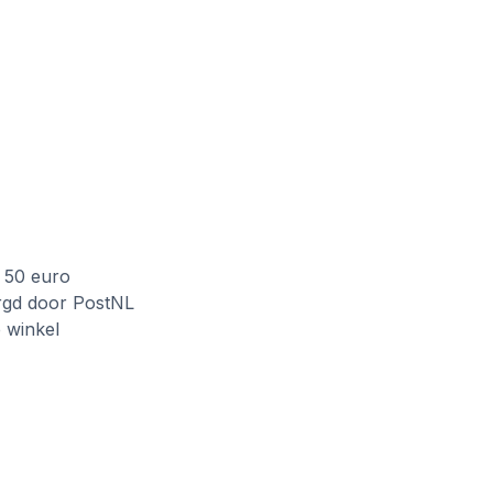
f 50 euro
rgd door PostNL
e winkel