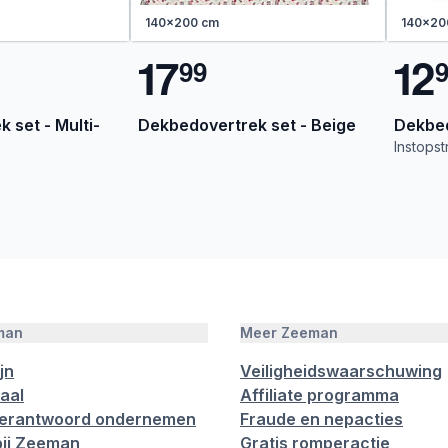
140x200 cm
140x20
1
7
1
2
9
9
 set - Multi-
Dekbedovertrek set - Beige
Dekbed
Instops
man
Meer Zeeman
jn
Veiligheidswaarschuwing
aal
Affiliate programma
verantwoord ondernemen
Fraude en nepacties
ij Zeeman
Gratis romperactie