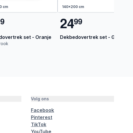
0 cm
140x200 cm
2
4
9
9
9
9
overtrek set - Oranje
Dekbedovertrek set - Groen
trook
Volg ons
Facebook
Pinterest
TikTok
YouTube