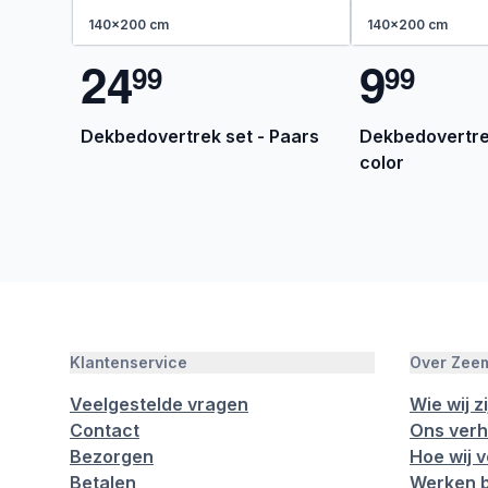
140x200 cm
140x200 cm
2
4
9
9
9
9
9
Dekbedovertrek set - Paars
Dekbedovertrek
color
Klantenservice
Over Zee
Veelgestelde vragen
Wie wij zi
Contact
Ons verh
Bezorgen
Hoe wij 
Betalen
Werken b