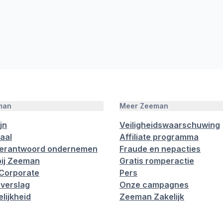
man
Meer Zeeman
jn
Veiligheidswaarschuwing
aal
Affiliate programma
verantwoord ondernemen
Fraude en nepacties
ij Zeeman
Gratis romperactie
Corporate
Pers
verslag
Onze campagnes
lijkheid
Zeeman Zakelijk