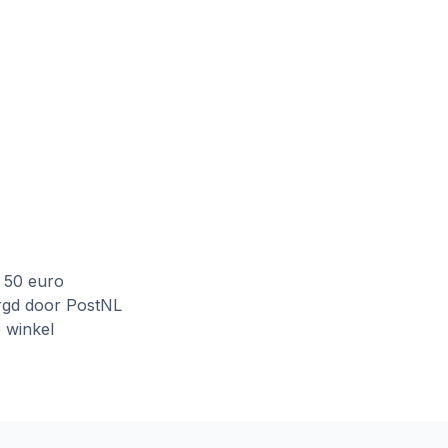
f 50 euro
rgd door PostNL
e winkel