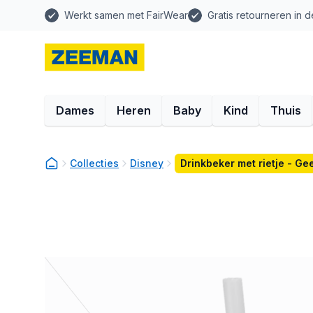
Werkt samen met FairWear
Gratis retourneren in d
Dames
Heren
Baby
Kind
Thuis
Collecties
Disney
Drinkbeker met rietje - Gee