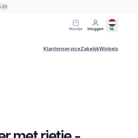
5.00
Mandje
Inloggen
NL
Klantenservice
Zakelijk
Winkels
r met rietje -