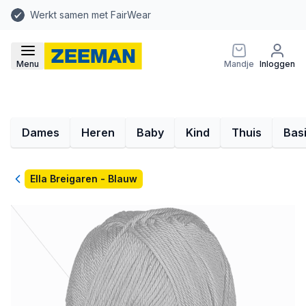
Werkt samen met FairWear
Menu
Mandje
Inloggen
Dames
Heren
Baby
Kind
Thuis
Bas
Terug
Ella Breigaren - Blauw