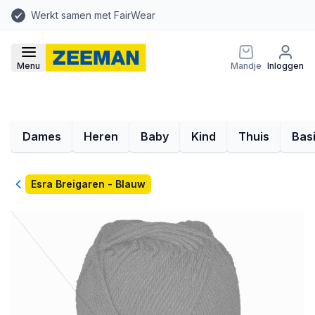
Werkt samen met FairWear
Menu
Mandje
Inloggen
Dames
Heren
Baby
Kind
Thuis
Bas
Terug
Esra Breigaren - Blauw