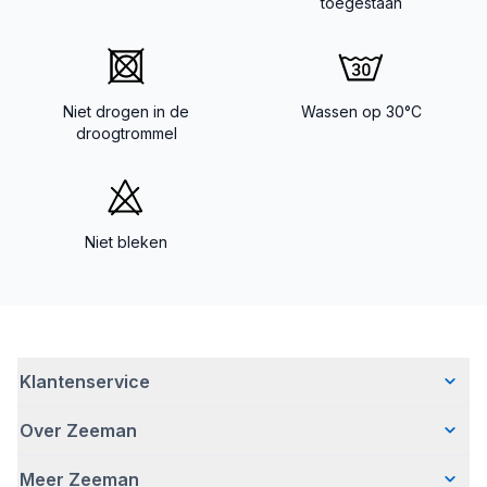
toegestaan
Niet drogen in de
Wassen op 30°C
droogtrommel
Niet bleken
Klantenservice
Over Zeeman
Veelgestelde vragen
Contact
Meer Zeeman
Wie wij zijn