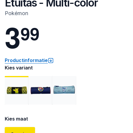
Etuitas - Multi-color
Pokémon
3
9
9
Productinformatie
Kies variant
Kies maat