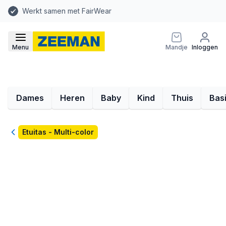
Werkt samen met FairWear
Menu
Mandje
Inloggen
Dames
Heren
Baby
Kind
Thuis
Bas
Terug
Etuitas - Multi-color