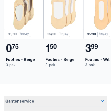
35/38
39/42
35/38
39/42
35/38
39/42
0
1
3
7
5
5
0
9
9
Footies - Beige
Footies - Beige
Footies - Wit
3-pak
3-pak
3-pak
Klantenservice