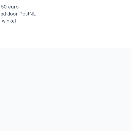
f 50 euro
rgd door PostNL
e winkel