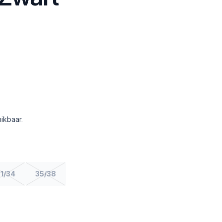
ikbaar.
1/34
35/38