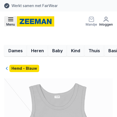
Werkt samen met FairWear
Menu
Mandje
Inloggen
Dames
Heren
Baby
Kind
Thuis
Bas
Terug
Hemd - Blauw