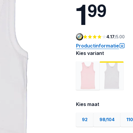
1
9
9
4.17
/
5.00
Productinformatie
Kies variant
Kies maat
92
98/104
110