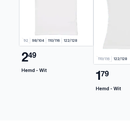
92
98/104
110/116
122/128
2
4
9
110/116
122/128
1
Hemd - Wit
7
9
Hemd - Wit