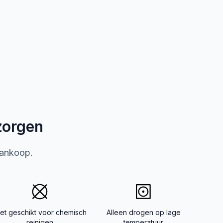
zorgen
aankoop.
iet geschikt voor chemisch
Alleen drogen op lage
reinigen
temperatuur