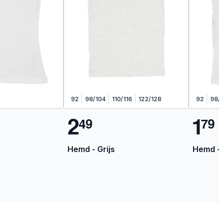
92
98/104
110/116
122/128
92
98
2
1
4
9
7
9
Hemd - Grijs
Hemd -