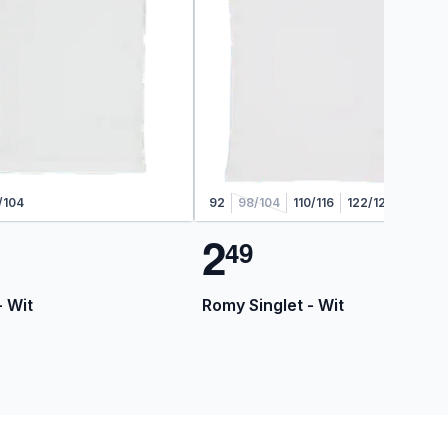
/104
92
98/104
110/116
122/128
2
4
9
 Wit
Romy Singlet - Wit