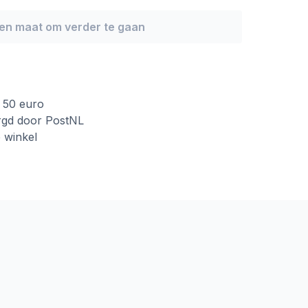
een maat om verder te gaan
f 50 euro
rgd door PostNL
e winkel