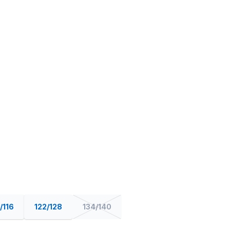
/116
122/128
134/140