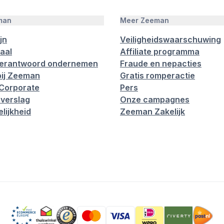
man
Meer Zeeman
jn
Veiligheidswaarschuwing
aal
Affiliate programma
verantwoord ondernemen
Fraude en nepacties
ij Zeeman
Gratis romperactie
Corporate
Pers
verslag
Onze campagnes
lijkheid
Zeeman Zakelijk