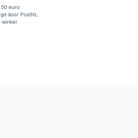
f 50 euro
rgd door PostNL
e winkel