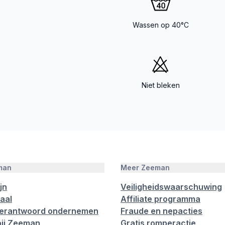
Wassen op 40°C
Niet bleken
man
Meer Zeeman
jn
Veiligheidswaarschuwing
aal
Affiliate programma
verantwoord ondernemen
Fraude en nepacties
ij Zeeman
Gratis romperactie