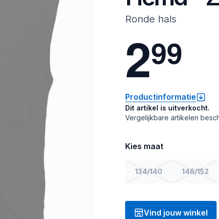
Ronde hals
2
9
9
Productinformatie
Dit artikel is uitverkocht.
Vergelijkbare artikelen besch
Kies maat
134/140
146/152
Vind jouw winkel