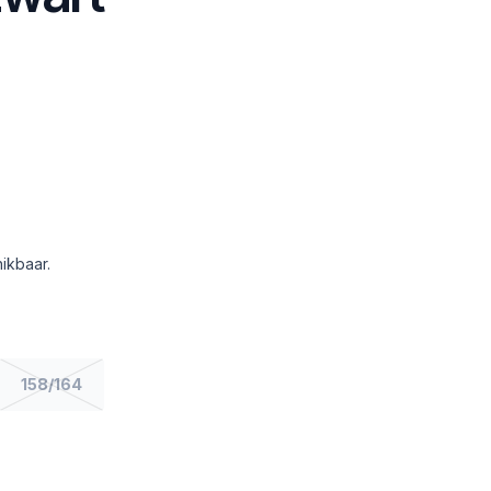
ikbaar.
158/164