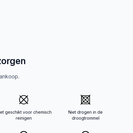
zorgen
aankoop.
iet geschikt voor chemisch
Niet drogen in de
reinigen
droogtrommel