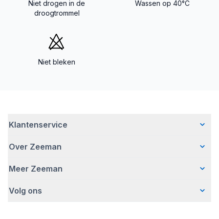
Niet drogen in de
Wassen op 40°C
droogtrommel
Niet bleken
Klantenservice
Over Zeeman
Veelgestelde vragen
Contact
Meer Zeeman
Wie wij zijn
Bezorgen
Ons verhaal
Betalen
Volg ons
Veiligheidswaarschuwing
Hoe wij verantwoord ondernemen
Retourneren
Affiliate programma
Werken bij Zeeman
Garantie
Facebook
Fraude en nepacties
Zeeman Corporate