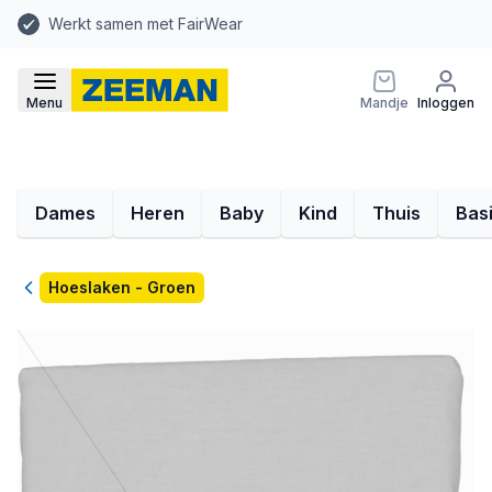
Werkt samen met FairWear
Menu
Mandje
Inloggen
Dames
Heren
Baby
Kind
Thuis
Bas
Terug
Hoeslaken - Groen