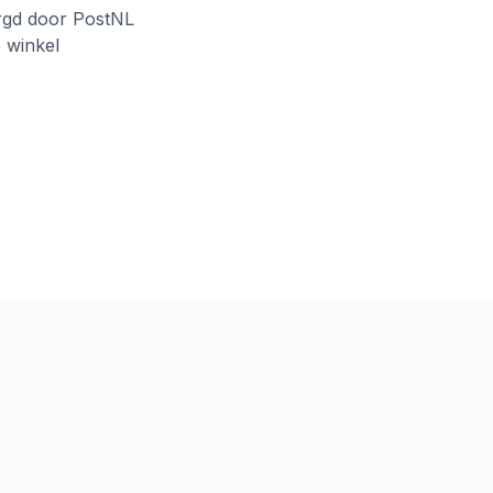
rgd door PostNL
e winkel