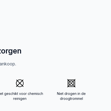
zorgen
aankoop.
iet geschikt voor chemisch
Niet drogen in de
reinigen
droogtrommel