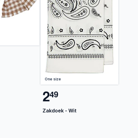
One size
2
4
9
Zakdoek - Wit