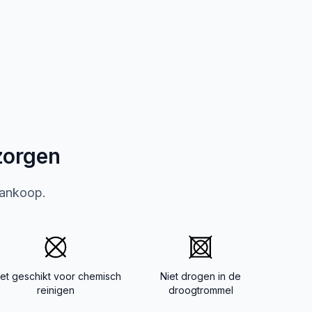
zorgen
aankoop.
iet geschikt voor chemisch
Niet drogen in de
reinigen
droogtrommel