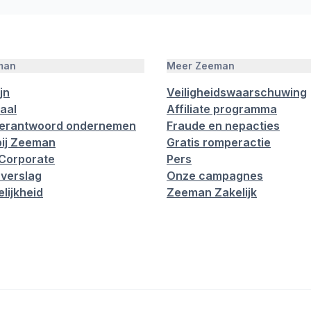
man
Meer Zeeman
jn
Veiligheidswaarschuwing
aal
Affiliate programma
verantwoord ondernemen
Fraude en nepacties
ij Zeeman
Gratis romperactie
Corporate
Pers
verslag
Onze campagnes
lijkheid
Zeeman Zakelijk