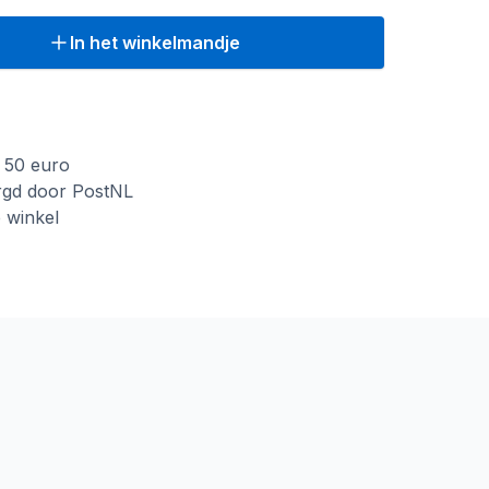
In het winkelmandje
f 50 euro
rgd door PostNL
e winkel