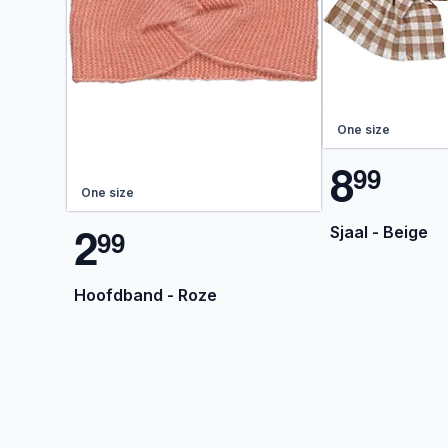
One size
8
9
9
One size
2
Sjaal - Beige
9
9
Hoofdband - Roze