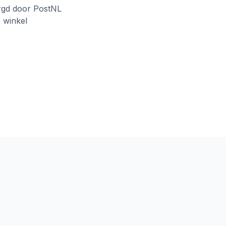
rgd door PostNL
e winkel