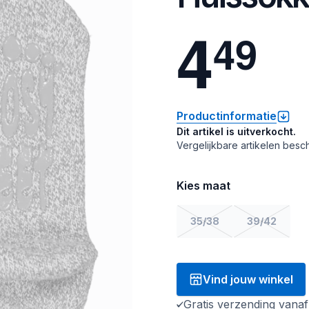
4
4
9
Productinformatie
Dit artikel is uitverkocht.
Vergelijkbare artikelen besch
Kies maat
35/38
39/42
Vind jouw winkel
Gratis verzending vana