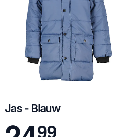
Jas - Blauw
2
4
9
9