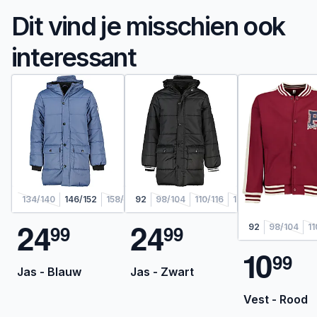
Dit vind je misschien ook
interessant
134/140
146/152
158/164
92
98/104
110/116
122/128
2
4
2
4
9
9
9
9
92
98/104
11
1
0
9
9
Jas - Blauw
Jas - Zwart
Vest - Rood