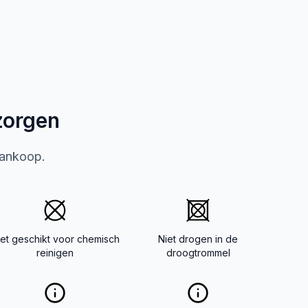
zorgen
aankoop.
iet geschikt voor chemisch
Niet drogen in de
reinigen
droogtrommel