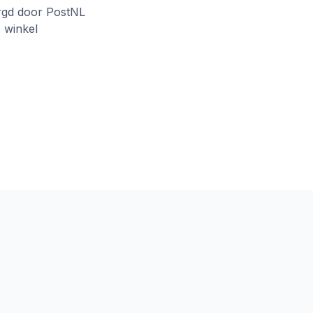
rgd door PostNL
e winkel