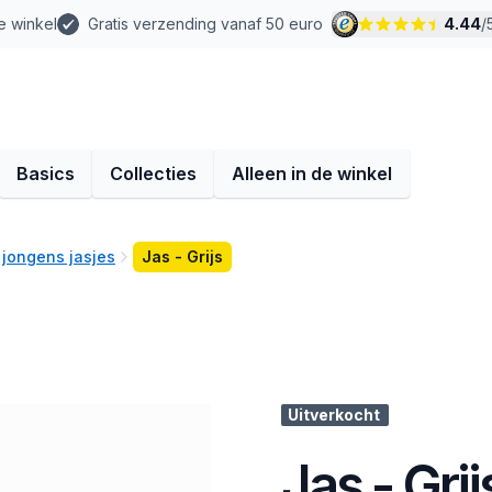
e winkel
Gratis verzending vanaf 50 euro
4.44
/
Basics
Collecties
Alleen in de winkel
 jongens jasjes
Jas - Grijs
Uitverkocht
Jas - Grij