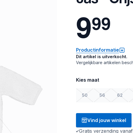
9
9
9
Productinformatie
Dit artikel is uitverkocht.
Vergelijkbare artikelen besch
Kies maat
50
56
62
Vind jouw winkel
Gratis verzending vana