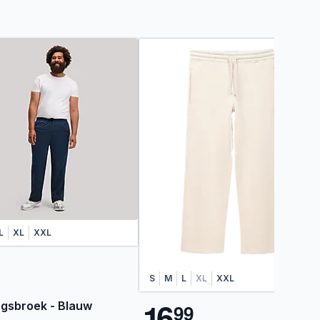
L
XL
XXL
S
M
L
XL
XXL
1
6
ngsbroek - Blauw
9
9