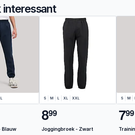
k interessant
L
S
M
L
XL
XXL
S
M
8
7
9
9
9
9
- Blauw
Joggingbroek - Zwart
Traini