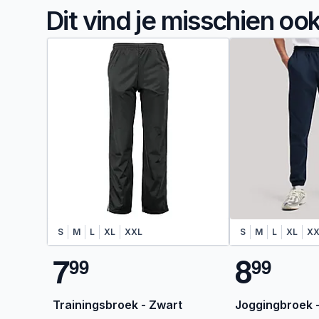
Dit vind je misschien oo
S
M
L
XL
XXL
S
M
L
XL
XX
7
8
9
9
9
9
Trainingsbroek - Zwart
Joggingbroek 