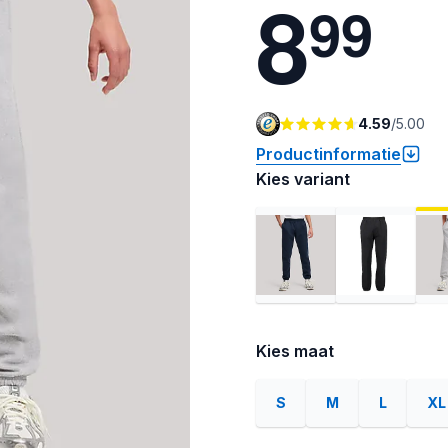
8
9
9
4.59
/
5.00
Productinformatie
Kies variant
Kies maat
S
M
L
XL