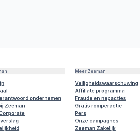
man
Meer Zeeman
jn
Veiligheidswaarschuwing
aal
Affiliate programma
verantwoord ondernemen
Fraude en nepacties
ij Zeeman
Gratis romperactie
Corporate
Pers
verslag
Onze campagnes
lijkheid
Zeeman Zakelijk