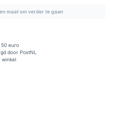
een maat om verder te gaan
f 50 euro
rgd door PostNL
e winkel