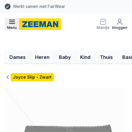
Werkt samen met FairWear
Menu
Mandje
Inloggen
Dames
Heren
Baby
Kind
Thuis
Bas
Terug
Joyce Slip - Zwart