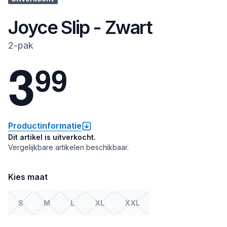
Joyce Slip - Zwart
2-pak
3
9
9
Productinformatie
Dit artikel is uitverkocht.
Vergelijkbare artikelen beschikbaar.
Kies maat
S
M
L
XL
XXL