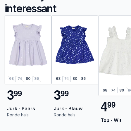
interessant
68
74
80
86
68
74
80
86
3
3
9
9
9
9
68
74
80
8
4
9
9
Jurk - Paars
Jurk - Blauw
Ronde hals
Ronde hals
Top - Wit