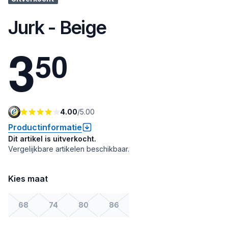
Jurk - Beige
3
5
0
4.00
/
5.00
Productinformatie
Dit artikel is uitverkocht.
Vergelijkbare artikelen beschikbaar.
Kies maat
68
74
80
86