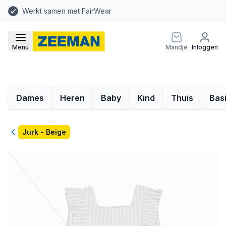
Werkt samen met FairWear
Menu
Mandje
Inloggen
Dames
Heren
Baby
Kind
Thuis
Bas
Terug
Jurk - Beige