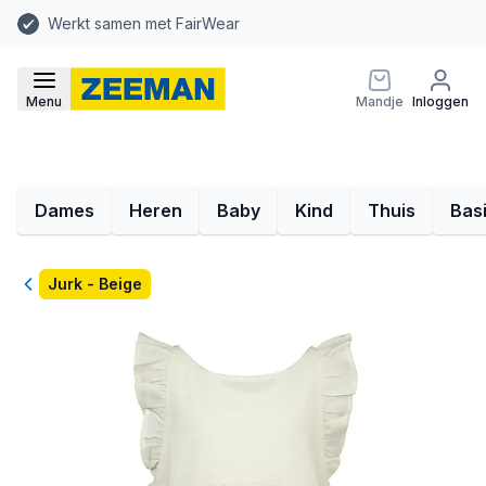
Werkt samen met FairWear
Menu
Mandje
Inloggen
Dames
Heren
Baby
Kind
Thuis
Bas
Terug
Jurk - Beige