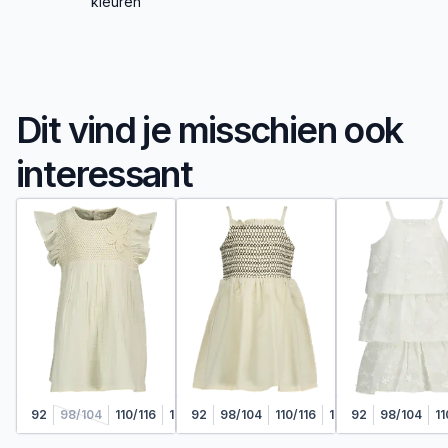
kleuren
Dit vind je misschien ook
interessant
92
98/104
110/116
122/128
92
98/104
110/116
122/128
92
98/104
11