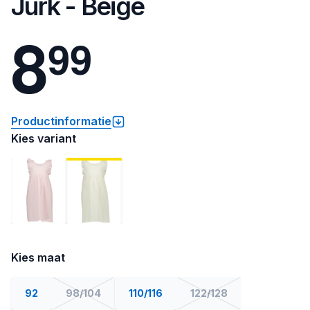
Jurk - Beige
8
9
9
Productinformatie
Kies variant
Kies maat
92
98/104
110/116
122/128