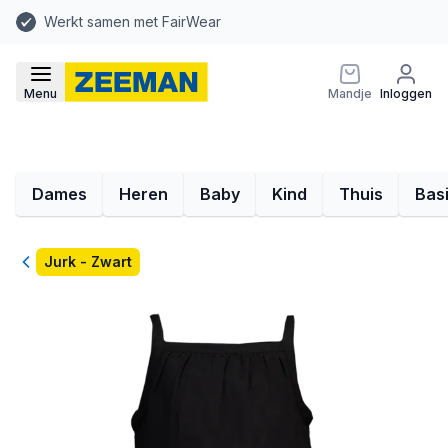
Werkt samen met FairWear
Menu
Mandje
Inloggen
Dames
Heren
Baby
Kind
Thuis
Bas
Terug
Jurk - Zwart