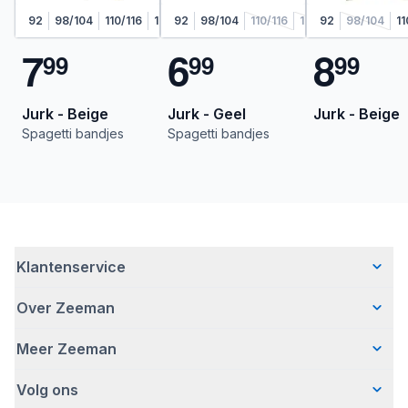
92
98/104
110/116
122/128
92
98/104
110/116
122/128
92
98/104
11
7
6
8
9
9
9
9
9
9
Jurk - Beige
Jurk - Geel
Jurk - Beige
Spagetti bandjes
Spagetti bandjes
Klantenservice
Over Zeeman
Veelgestelde vragen
Contact
Meer Zeeman
Wie wij zijn
Bezorgen
Ons verhaal
Betalen
Volg ons
Veiligheidswaarschuwing
Hoe wij verantwoord ondernemen
Retourneren