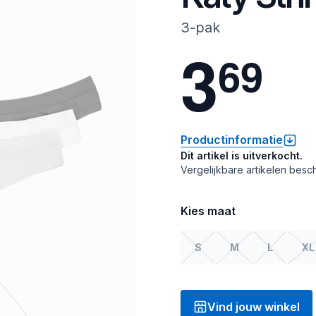
3-pak
3
6
9
Productinformatie
Dit artikel is uitverkocht.
Vergelijkbare artikelen besch
Kies maat
S
M
L
XL
Vind jouw winkel