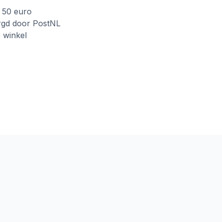
f 50 euro
rgd door PostNL
e winkel