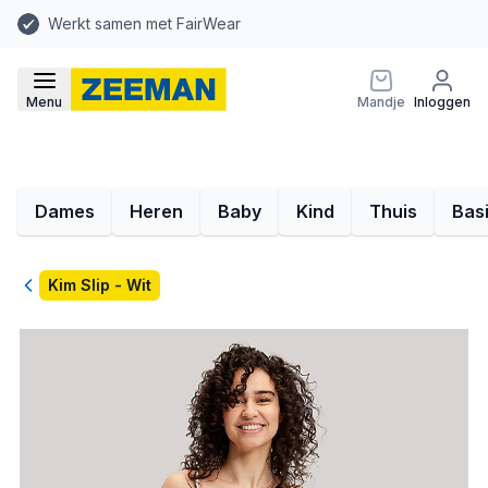
Werkt samen met FairWear
Menu
Mandje
Inloggen
Dames
Heren
Baby
Kind
Thuis
Bas
Terug
Kim Slip - Wit