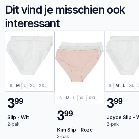
Dit vind je misschien ook
interessant
S
M
L
XL
XXL
S
M
L
XL
3
3
9
9
9
9
S
M
L
XL
XXL
3
9
9
Slip - Wit
Joyce Slip - 
2-pak
2-pak
Kim Slip - Roze
3-pak