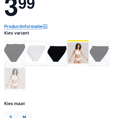
3
9
9
Productinformatie
Kies variant
Kies maat
S
M