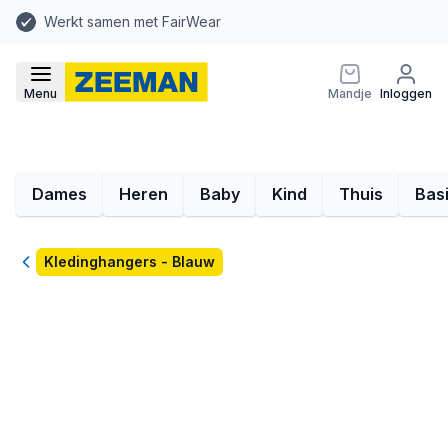
Werkt samen met FairWear
Menu
Mandje
Inloggen
Dames
Heren
Baby
Kind
Thuis
Bas
Terug
Kledinghangers - Blauw