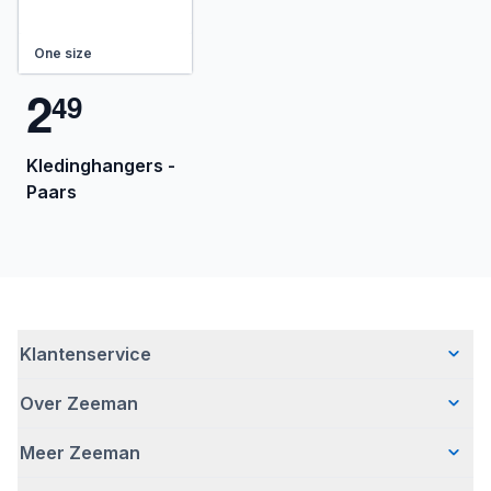
One size
2
4
9
Kledinghangers -
Paars
Klantenservice
Over Zeeman
Veelgestelde vragen
Contact
Meer Zeeman
Wie wij zijn
Bezorgen
Ons verhaal
Betalen