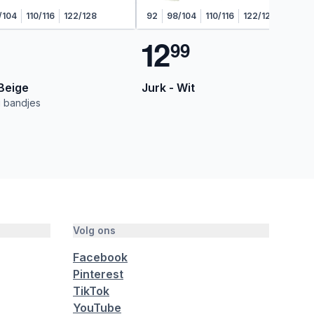
/104
110/116
122/128
92
98/104
110/116
122/128
1
2
9
9
 Beige
Jurk - Wit
i bandjes
Volg ons
Facebook
Pinterest
TikTok
YouTube