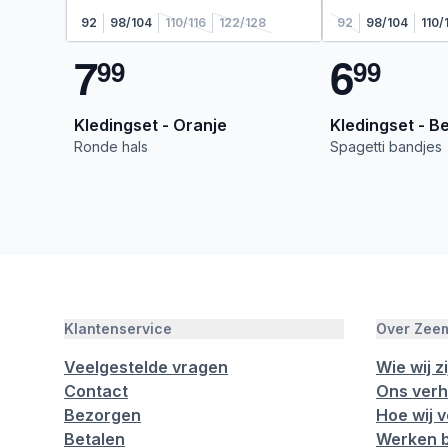
92
98/104
110/116
122/128
92
98/104
110/
7
6
9
9
9
9
Kledingset - Oranje
Kledingset - B
Ronde hals
Spagetti bandjes
Klantenservice
Over Zee
Veelgestelde vragen
Wie wij zi
Contact
Ons verh
Bezorgen
Hoe wij 
Betalen
Werken b