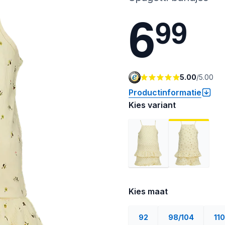
6
9
9
5.00
/
5.00
Productinformatie
Kies variant
Kies maat
92
98/104
110