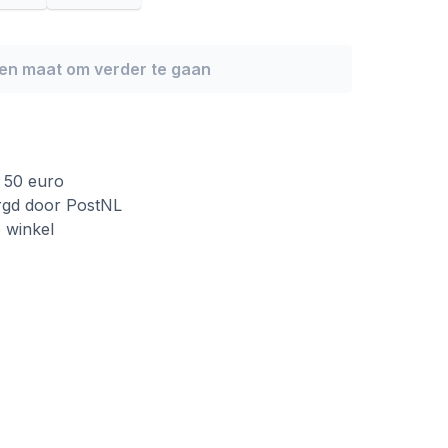
een maat om verder te gaan
f 50 euro
rgd door PostNL
e winkel