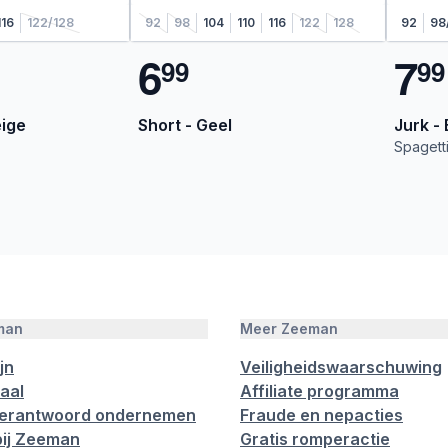
116
122/128
92
98
104
110
116
122
128
92
98
6
7
9
9
9
9
eige
Short - Geel
Jurk -
Spagett
man
Meer Zeeman
jn
Veiligheidswaarschuwing
aal
Affiliate programma
verantwoord ondernemen
Fraude en nepacties
ij Zeeman
Gratis romperactie