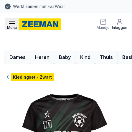
Werkt samen met FairWear
Menu
Mandje
Inloggen
Dames
Heren
Baby
Kind
Thuis
Bas
Terug
Kledingset - Zwart