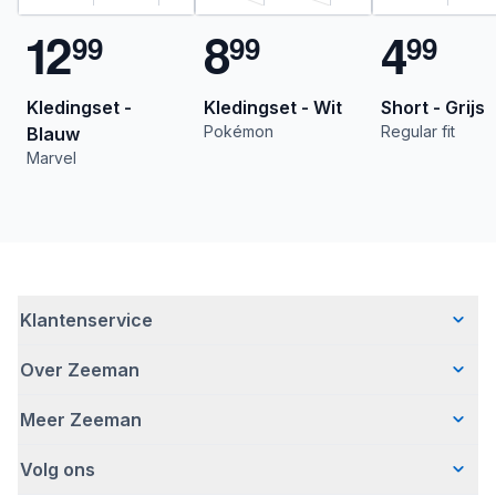
1
2
8
4
9
9
9
9
9
9
Kledingset -
Kledingset - Wit
Short - Grijs
Pokémon
Regular fit
Blauw
Marvel
Klantenservice
Over Zeeman
Veelgestelde vragen
Contact
Meer Zeeman
Wie wij zijn
Bezorgen
Ons verhaal
Betalen
Volg ons
Veiligheidswaarschuwing
Hoe wij verantwoord ondernemen
Retourneren