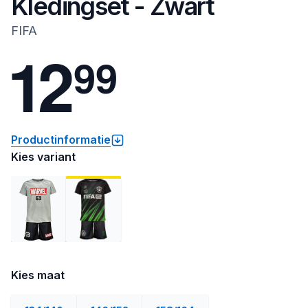
Kledingset - Zwart
FIFA
1
2
9
9
Productinformatie
Kies variant
Kies maat