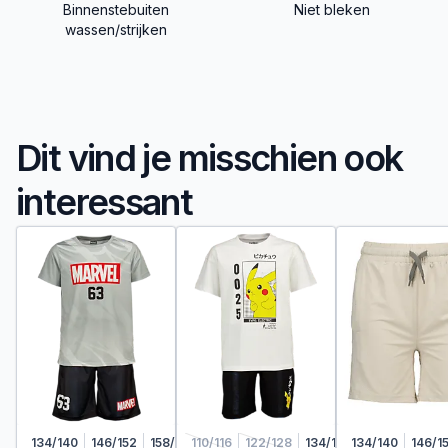
Binnenstebuiten
Niet bleken
wassen/strijken
Dit vind je misschien ook
interessant
134/140
146/152
158/164
110/116
122/128
134/140
134/140
146/152
146/1
158