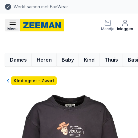
Werkt samen met FairWear
Menu
Mandje
Inloggen
Dames
Heren
Baby
Kind
Thuis
Bas
Terug
Kledingset - Zwart