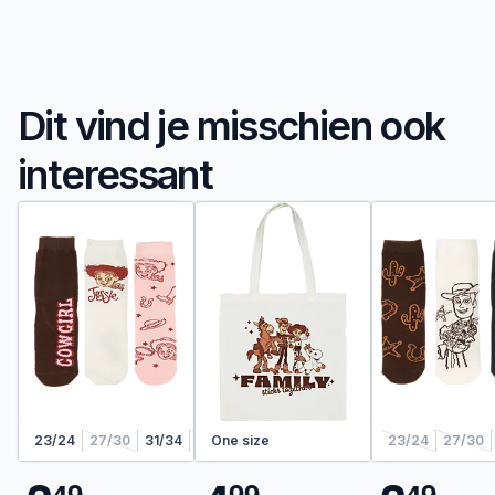
Dit vind je misschien ook
interessant
23/24
27/30
31/34
35/38
One size
23/24
27/30
4
9
9
9
4
9