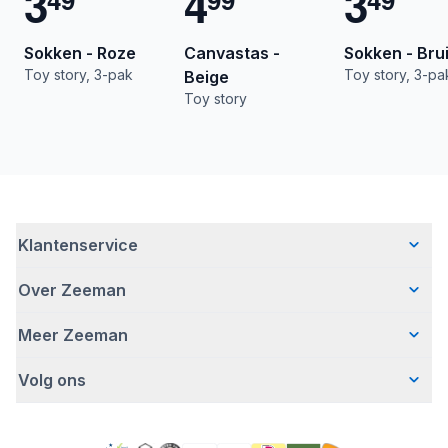
3
4
3
Sokken - Roze
Canvastas -
Sokken - Bru
Toy story, 3-pak
Toy story, 3-pa
Beige
Toy story
Klantenservice
Over Zeeman
Veelgestelde vragen
Contact
Meer Zeeman
Wie wij zijn
Bezorgen
Ons verhaal
Betalen
Volg ons
Veiligheidswaarschuwing
Hoe wij verantwoord ondernemen
Retourneren
Affiliate programma
Werken bij Zeeman
Garantie
Facebook
Fraude en nepacties
Zeeman Corporate
Account