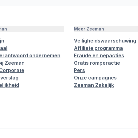
man
Meer Zeeman
jn
Veiligheidswaarschuwing
aal
Affiliate programma
verantwoord ondernemen
Fraude en nepacties
ij Zeeman
Gratis romperactie
Corporate
Pers
verslag
Onze campagnes
lijkheid
Zeeman Zakelijk