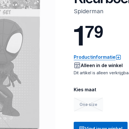
Spiderman
1
7
9
Productinformatie
Alleen in de winkel
Dit artikel is alleen verkrijgb
Kies maat
One size
Vind jouw winkel