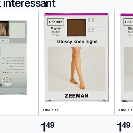
k interessant
One size
One siz
1
1
4
9
4
9