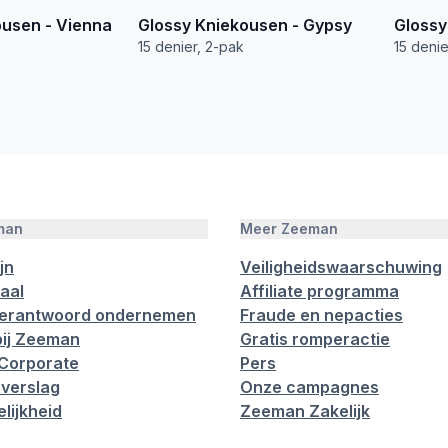
usen - Vienna
Glossy Kniekousen - Gypsy
Glossy
15 denier, 2-pak
15 denie
man
Meer Zeeman
jn
Veiligheidswaarschuwing
aal
Affiliate programma
verantwoord ondernemen
Fraude en nepacties
ij Zeeman
Gratis romperactie
Corporate
Pers
verslag
Onze campagnes
lijkheid
Zeeman Zakelijk