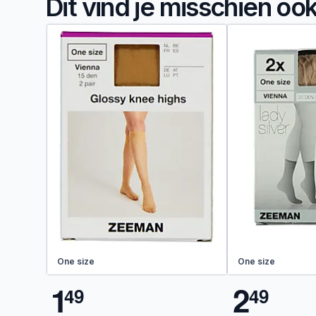
Dit vind je misschien oo
One size
One size
1
2
4
9
4
9