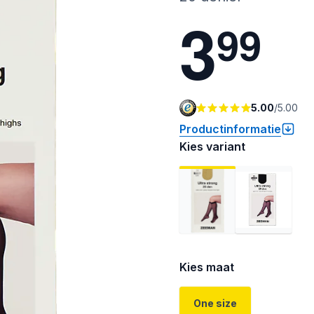
3
9
9
5.00
/
5.00
Productinformatie
Kies variant
Kies maat
One size