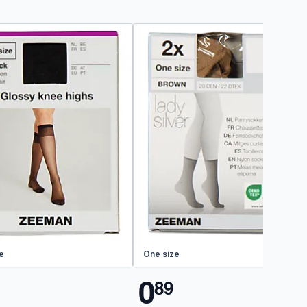
e
One size
0
8
9