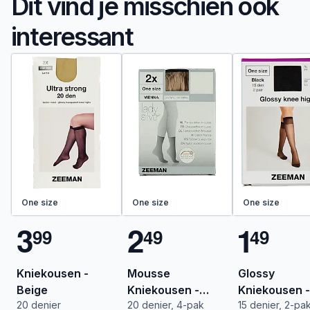
Dit vind je misschien ook
interessant
One size
One size
One size
3
2
1
9
9
4
9
4
9
Kniekousen -
Mousse
Glossy
Beige
Kniekousen -
Kniekousen -
20 denier
20 denier, 4-pak
15 denier, 2-pa
Vienna
Zwart