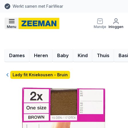
Werkt samen met FairWear
Menu
Mandje
Inloggen
Dames
Heren
Baby
Kind
Thuis
Bas
Terug
Lady fit Kniekousen - Bruin