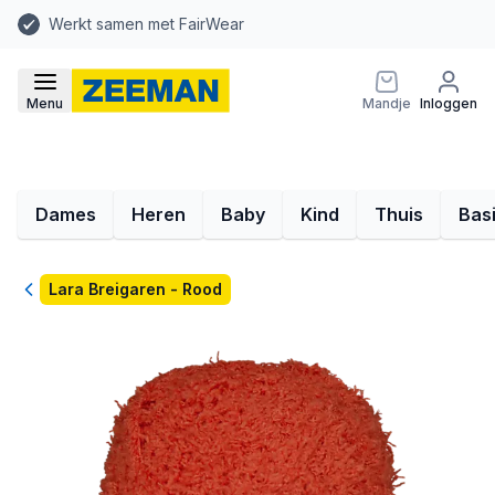
Werkt samen met FairWear
Menu
Mandje
Inloggen
Dames
Heren
Baby
Kind
Thuis
Bas
Terug
Lara Breigaren - Rood