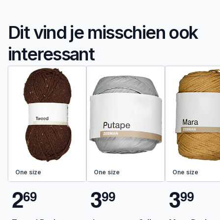
Dit vind je misschien ook
interessant
One size
One size
One size
2
3
3
6
9
9
9
9
9